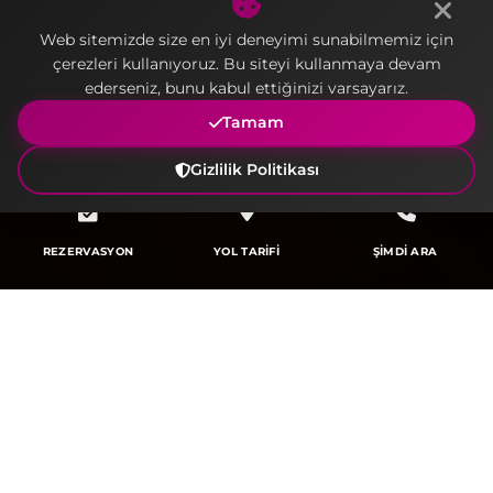
Web sitemizde size en iyi deneyimi sunabilmemiz için
çerezleri kullanıyoruz. Bu siteyi kullanmaya devam
ederseniz, bunu kabul ettiğinizi varsayarız.
Tamam
Gizlilik Politikası
REZERVASYON
YOL TARİFİ
ŞİMDİ ARA
KONFORLU VE KEYİFLİ Bİ
Kişiye özel hizmeti lüksün konforuyla birleştiren Crow